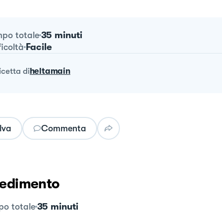
35 minuti
po totale
Facile
ficoltà
ricetta
di
heltamain
lva
Commenta
edimento
35 minuti
o totale