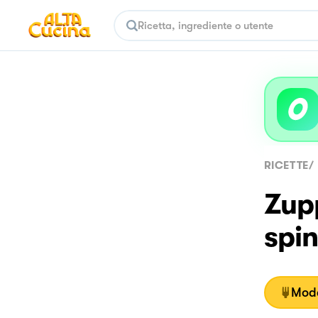
RICETTE
/
Zupp
spin
Moda