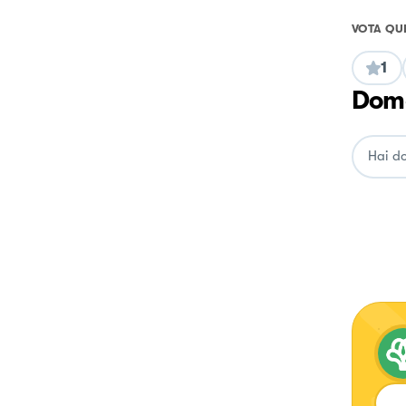
VOTA QU
1
Doma