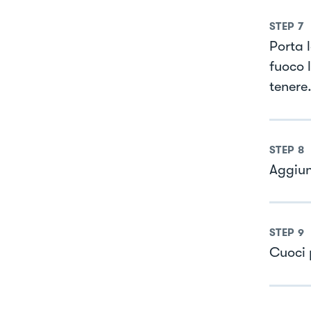
STEP
7
Porta l
fuoco 
tenere
STEP
8
Aggiun
STEP
9
Cuoci p