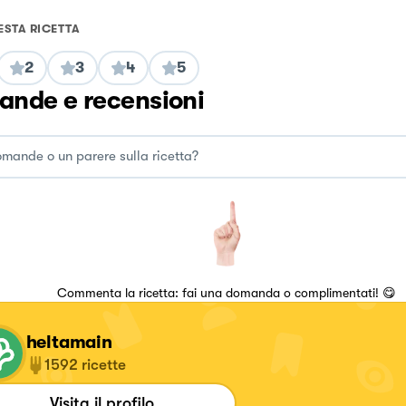
ESTA RICETTA
2
3
4
5
nde e recensioni
Commenta la ricetta: fai una domanda o complimentati! 😋
heltamain
1592
ricette
Visita il profilo