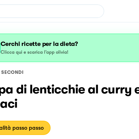
Cerchi ricette per la dieta?
Clicca qui e scarica l’app olivia!
SECONDI
a di lenticchie al curry 
aci
lità passo passo