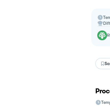
Tem
Dif
Sa
Proc
Temp