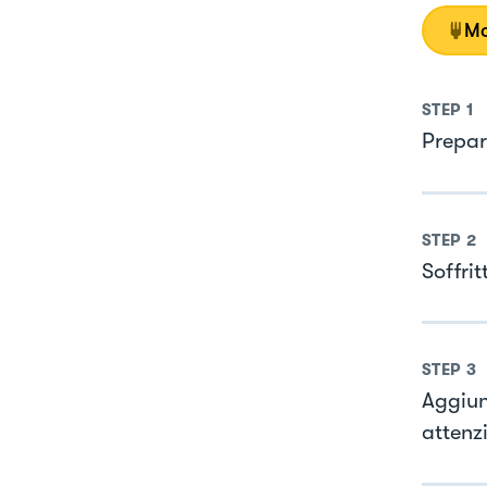
Mo
STEP
1
Prepara
STEP
2
Soffrit
STEP
3
Aggiun
attenz