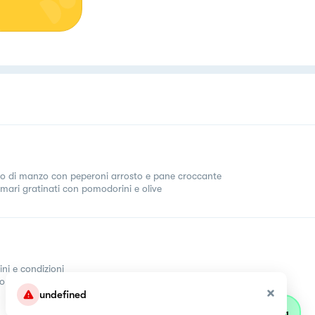
tto di manzo con peperoni arrosto e pane croccante
mari gratinati con pomodorini e olive
ini e condizioni
come
undefined
Parla con olivia