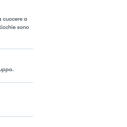
ia cuocere a
ticchie sono
zuppa.