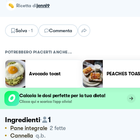
ricetta
di
jenni9
Salva
·
1
Commenta
POTREBBERO PIACERTI ANCHE...
Avocado toast
PEACHES TOAS
Calcola le dosi perfette per la tua dieta!
Clicca qui e scarica l’app olivia!
1
Ingredienti
Pane integrale
2
fette
Cannella
q.b.