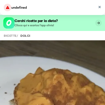
undefined
Cerchi ricette per la dieta?
Clicca qui e scarica l’app olivia!
RICETTE
/
DOLCI