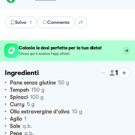
Salva
·
1
Commenta
Calcola le dosi perfette per la tua dieta!
Clicca qui e scarica l’app olivia!
1
Ingredienti
Pane senza glutine
50
g
Tempeh
150
g
Spinaci
100
g
Curry
5
g
Olio extravergine d'oliva
10
g
Aglio
1
Sale
q.b.
Pepe
q.b.