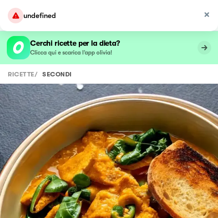
undefined
Cerchi ricette per la dieta?
Clicca qui e scarica l’app olivia!
RICETTE
/
SECONDI