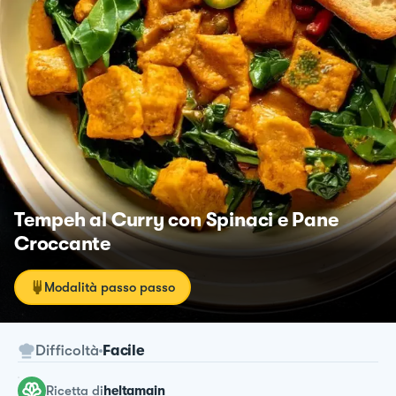
Tempeh al Curry con Spinaci e Pane
Croccante
Modalità passo passo
Difficoltà
Facile
ricetta
di
heltamain