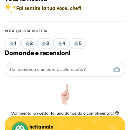
Fai sentire la tua voce, chef!
VOTA QUESTA RICETTA
1
2
3
4
5
Domande e recensioni
Commenta la ricetta: fai una domanda o complimentati! 😋
heltamain