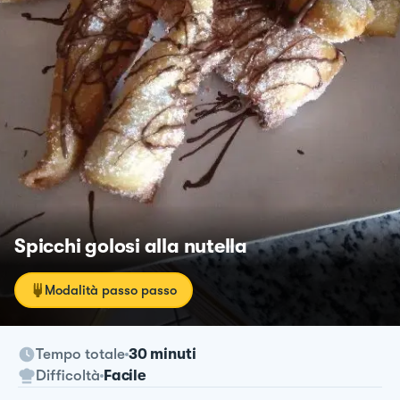
Spicchi golosi alla nutella
Modalità passo passo
Tempo totale
30 minuti
Difficoltà
Facile