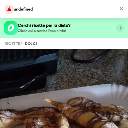
undefined
Cerchi ricette per la dieta?
Clicca qui e scarica l’app olivia!
RICETTE
/
DOLCI