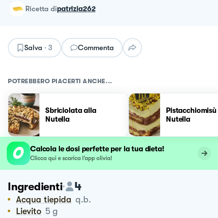
ricetta
di
patrizia262
Salva
·
3
Commenta
POTREBBERO PIACERTI ANCHE...
Sbriciolata alla
Pistacchiomisù
Nutella
Nutella
Calcola le dosi perfette per la tua dieta!
Clicca qui e scarica l’app olivia!
4
Ingredienti
Acqua tiepida
q.b.
Lievito
5
g