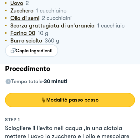
Uovo
2
Zucchero
1
cucchiaino
Olio di semi
2
cucchiaini
Scorza grattugiata di un'arancia
1
cucchiaio
Farina 00
10
g
Burro sciolto
360
g
Copia ingredienti
Procedimento
Tempo totale
30 minuti
Modalità passo passo
STEP
1
Sciogliere il lievito nell acqua ,in una ciotola
mettere l uovo lo zucchero e l olio e mescolare