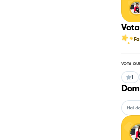
Vota
Fa
VOTA QU
1
Doma