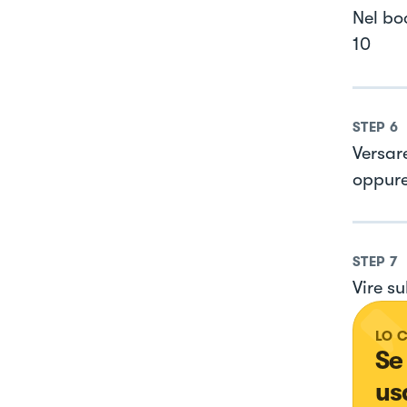
Nel boc
10
STEP
6
Versar
oppure
STEP
7
Vire su
LO 
Se
us