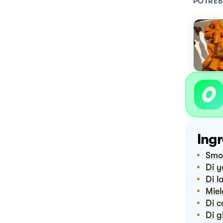
POTREB
Ingr
Smo
Di
Di
Mie
Di 
Di 