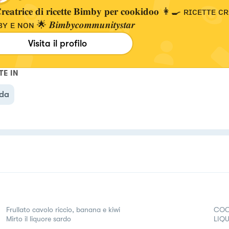
𝐞𝐚𝐭𝐫𝐢𝐜𝐞 𝐝𝐢 𝐫𝐢𝐜𝐞𝐭𝐭𝐞 𝐁𝐢𝐦𝐛𝐲 𝐩𝐞𝐫 𝐜𝐨𝐨𝐤𝐢𝐝𝐨𝐨 👩‍🍳 ʀɪᴄᴇ
ᴇ ɴᴏɴ 🌟 𝑩𝒊𝒎𝒃𝒚𝒄𝒐𝒎𝒎𝒖𝒏𝒊𝒕𝒚𝒔𝒕𝒂𝒓
Visita il profilo
TE IN
da
Frullato cavolo riccio, banana e kiwi
COC
Mirto il liquore sardo
LIQU