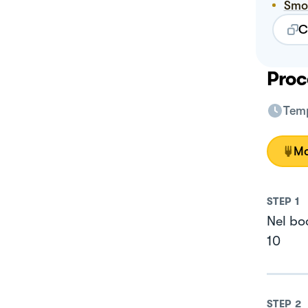
Smo
C
Proc
Temp
Mo
STEP
1
Nel boc
10
STEP
2