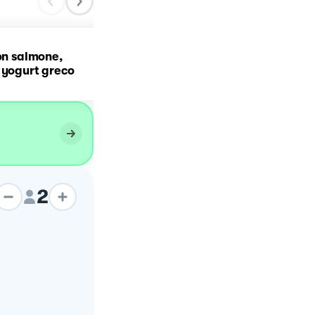
con salmone,
Pancakes allo yogurt gr
 yogurt greco
2