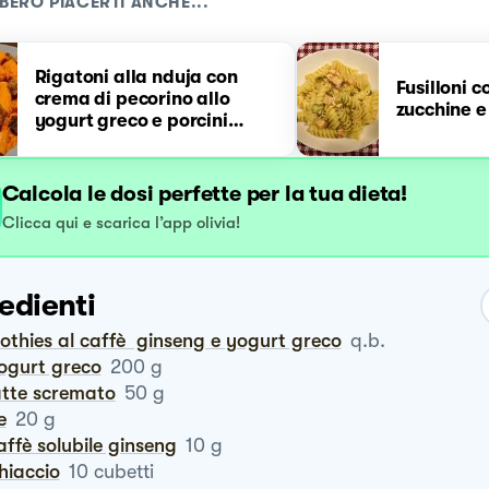
BERO PIACERTI ANCHE...
Rigatoni alla nduja con
Fusilloni 
crema di pecorino allo
zucchine e
yogurt greco e porcini
secchi
Calcola le dosi perfette per la tua dieta!
Clicca qui e scarica l’app olivia!
edienti
othies al caffè ginseng e yogurt greco
q.b.
 yogurt greco
200
g
 latte scremato
50
g
le
20
g
caffè solubile ginseng
10
g
ghiaccio
10
cubetti