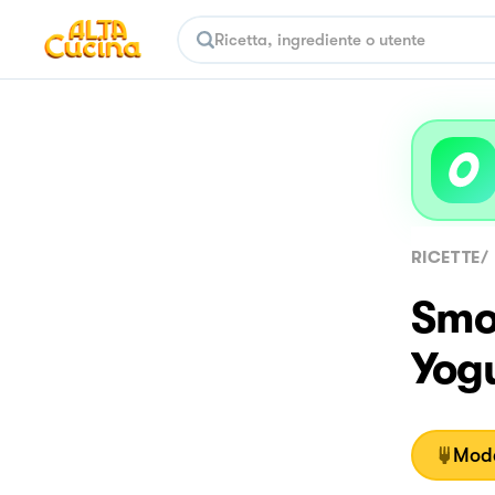
RICETTE
/
Smoo
Yog
Moda