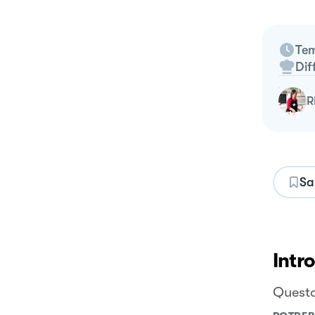
Tem
Dif
Sa
Intr
Questo