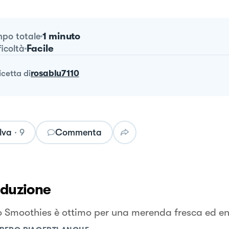
1 minuto
po totale
Facile
ficoltà
ricetta
di
rosablu7110
lva
·
9
Commenta
oduzione
 Smoothies è ottimo per una merenda fresca ed en