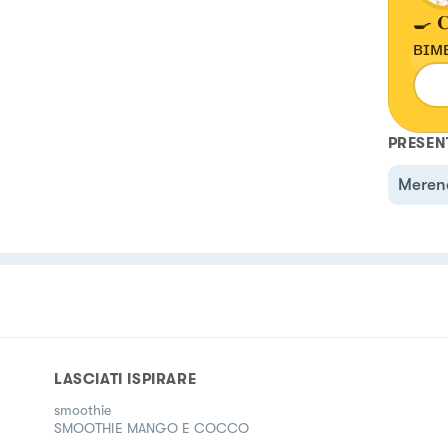
🍳 𝐂
ʙɪᴍʙʏ 
PRESEN
Meren
LASCIATI ISPIRARE
smoothie
SMOOTHIE MANGO E COCCO