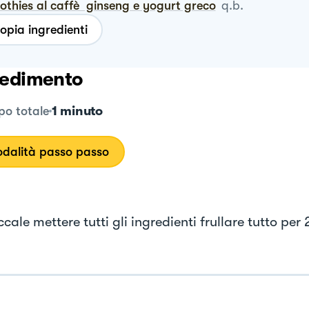
othies al caffè ginseng e yogurt greco
q.b.
opia ingredienti
edimento
1 minuto
o totale
dalità passo passo
cale mettere tutti gli ingredienti frullare tutto per