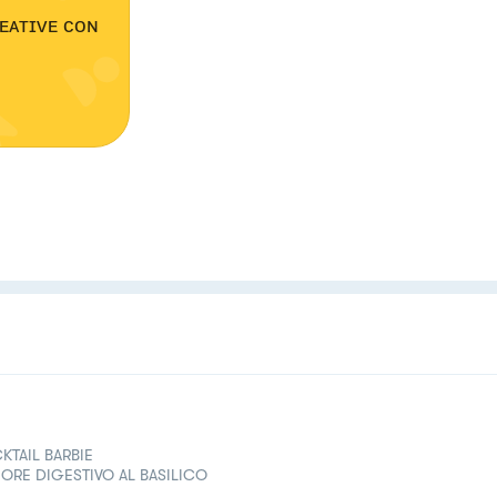
ᴛᴛᴇ ᴄʀᴇᴀᴛɪᴠᴇ ᴄᴏɴ
KTAIL BARBIE
ORE DIGESTIVO AL BASILICO