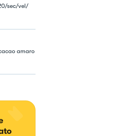
 20/sec/vel/
i cacao amaro
e 
ato