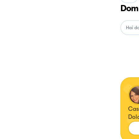
Doma
Casa
Dolc
Cuo