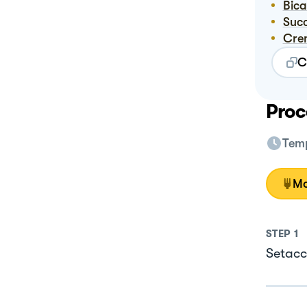
Bi
Suc
Cr
C
Proc
Temp
Mo
STEP
1
Setacc