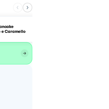
ancake
Pancake
o e Caramello