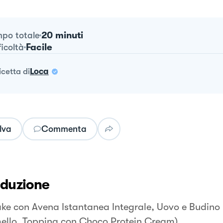
20 minuti
po totale
Facile
ficoltà
ricetta
di
Loca
lva
Commenta
oduzione
ke con Avena Istantanea Integrale, Uovo e Budino 
llo, Topping con Choco Protein Cream)