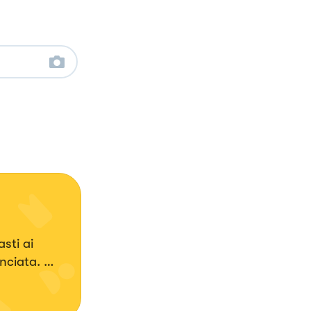
sti ai
anciata.