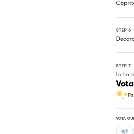
Coprit
STEP
6
Decora
STEP
7
Io ho a
Vota
Fa
VOTA QU
1