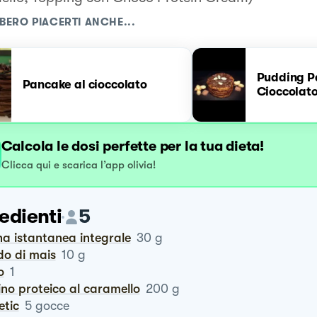
BERO PIACERTI ANCHE...
Pudding P
Pancake al cioccolato
Cioccolat
Calcola le dosi perfette per la tua dieta!
Clicca qui e scarica l’app olivia!
edienti
5
na istantanea integrale
30
g
do di mais
10
g
o
1
ino proteico al caramello
200
g
tetic
5
gocce