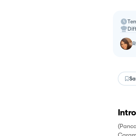
Tem
Dif
Sa
Intr
(Panca
Carame