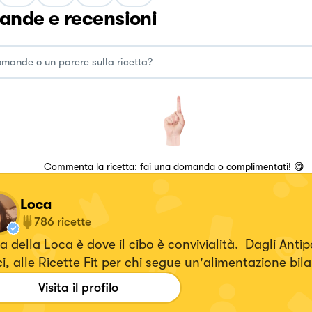
nde e recensioni
Commenta la ricetta: fai una domanda o complimentati! 😋
Loca
786
ricette
 della Loca è dove il cibo è convivialità. Dagli Antipa
i, alle Ricette Fit per chi segue un'alimentazione bil
ca a domicilio.
Visita il profilo