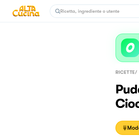
RICETTE
/
Pud
Cio
Moda