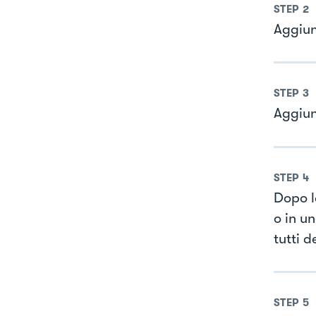
STEP
2
Aggiung
STEP
3
Aggiun
STEP
4
Dopo l
o in u
tutti d
STEP
5