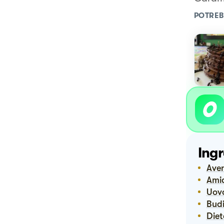
POTREB
Ingr
Ave
Ami
Uov
Bud
Die