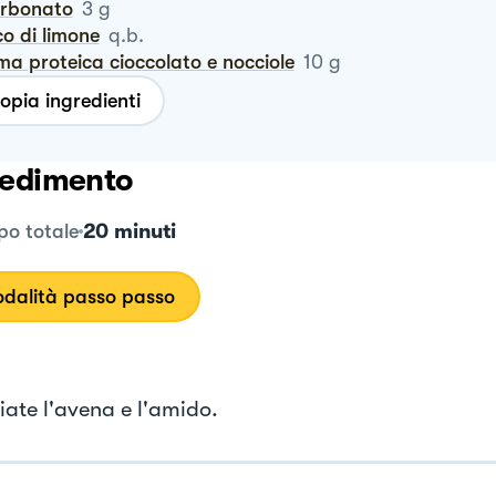
carbonato
3
g
co di limone
q.b.
ema proteica cioccolato e nocciole
10
g
opia ingredienti
edimento
20 minuti
o totale
dalità passo passo
iate l'avena e l'amido.