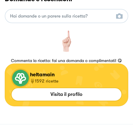
Commenta la ricetta: fai una domanda o complimentati! 😋
heltamain
1592
ricette
Visita il profilo