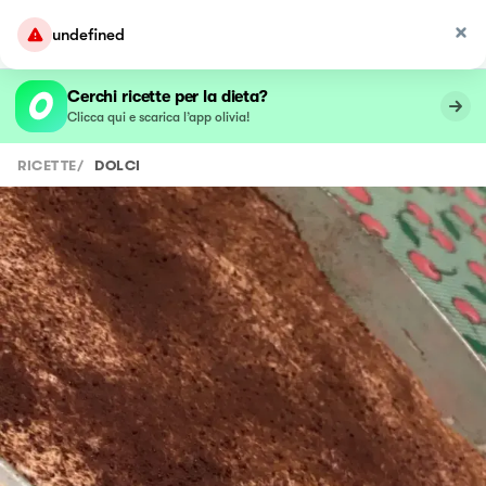
undefined
Cerchi ricette per la dieta?
Clicca qui e scarica l’app olivia!
RICETTE
/
DOLCI