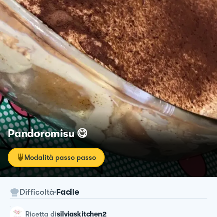
Pandoromisu 😋
Modalità passo passo
Difficoltà
Facile
ricetta
di
silviaskitchen2