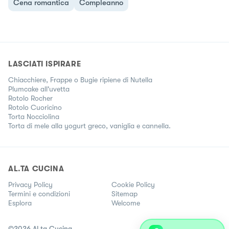
Cena romantica
Compleanno
LASCIATI ISPIRARE
Chiacchiere, Frappe o Bugie ripiene di Nutella
Plumcake all'uvetta
Rotolo Rocher
Rotolo Cuoricino
Torta Nocciolina
Torta di mele alla yogurt greco, vaniglia e cannella.
AL.TA CUCINA
Privacy Policy
Cookie Policy
Termini e condizioni
Sitemap
Esplora
Welcome
©
2026
Al.ta Cucina