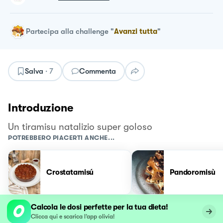
Partecipa alla challenge
"
Avanzi tutta
"
Salva
·
7
Commenta
Introduzione
Un tiramisu natalizio super goloso
POTREBBERO PIACERTI ANCHE...
Crostatamisú
Pandoromisù
Calcola le dosi perfette per la tua dieta!
Clicca qui e scarica l’app olivia!