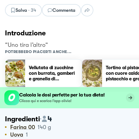
Salva
·
34
Commenta
Introduzione
“Uno tira l’altro“
POTREBBERO PIACERTI ANCHE...
Vellutata di zucchine
Tortino al pist
con burrata, gamberi
con cuore caldo
e granella di
pistacchio e gr
pistacchio
di pistacchio
Calcola le dosi perfette per la tua dieta!
Clicca qui e scarica l’app olivia!
4
Ingredienti
Farina 00
140
g
Uova
1