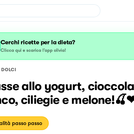
Cerchi ricette per la dieta?
Clicca qui e scarica l’app olivia!
DOLCI
se allo yogurt, cioccol
co, ciliegie e melone!🍒
lità passo passo