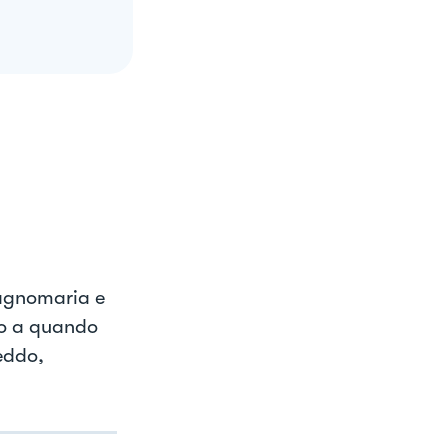
 bagnomaria e
no a quando
reddo,