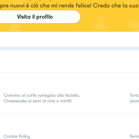
re nuovi è ciò che mi rende felice! Credo che la cuc
e espressioni artistiche più densa di amore che esist
Visita il profilo
ps://www.instagram.com/dianacor14/
Cremino al caffè variegato alla Nutella.
Torta
Cheesecake ai semi di chia e mirtilli
plum
Cookie Policy
Term