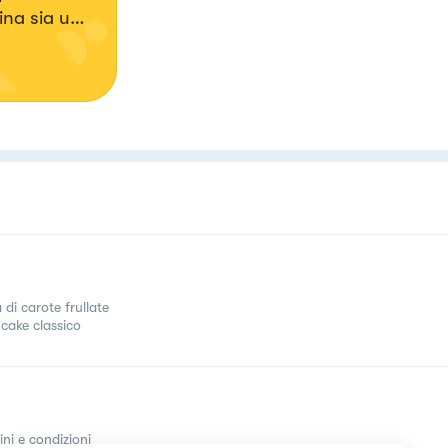
ina sia una
a💖
 di carote frullate
cake classico
ini e condizioni