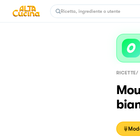
RICETTE
/
Mous
bian
Moda