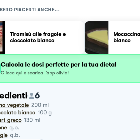
BERO PIACERTI ANCHE...
Tiramisù alle fragole e
Mocaccina 
cioccolato bianco
bianco
Calcola le dosi perfette per la tua dieta!
Clicca qui e scarica l’app olivia!
edienti
6
nna vegetale
200
ml
occolato bianco
100
g
urt greco
130
ml
lone
q.b.
iegie
q.b.