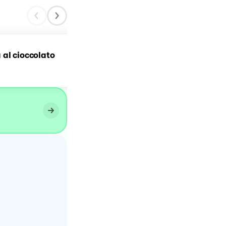
al cioccolato
Mousse allo yogurt frago
e ciliegie!🍓🍒❤