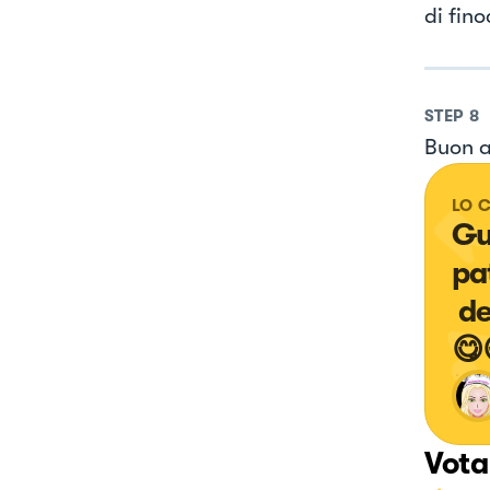
di fino
STEP
8
Buon a
LO 
Gus
pat
 del salmone li rende ancor più appetitosi . 
😋
Vota