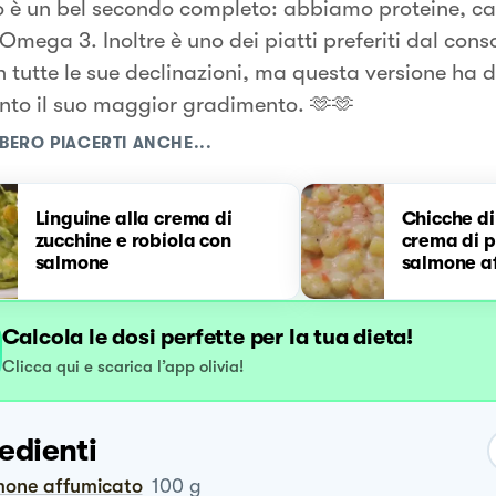
 è un bel secondo completo: abbiamo proteine, car
Omega 3. Inoltre è uno dei piatti preferiti dal conso
in tutte le sue declinazioni, ma questa versione ha 
nto il suo maggior gradimento. 🫶🫶
BERO PIACERTI ANCHE...
Linguine alla crema di
Chicche di
zucchine e robiola con
crema di 
salmone
salmone a
Calcola le dosi perfette per la tua dieta!
Clicca qui e scarica l’app olivia!
edienti
lmone affumicato
100
g