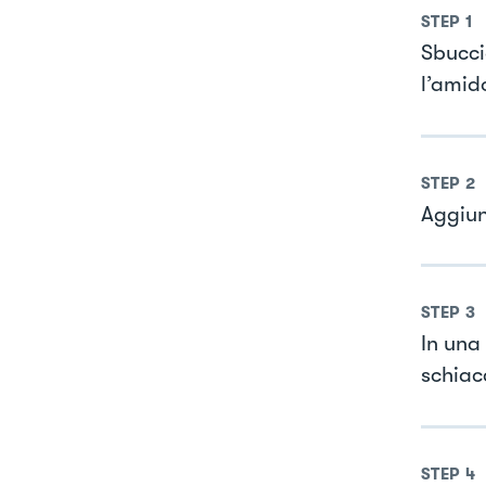
STEP
1
Sbucci
l’amid
STEP
2
Aggiun
STEP
3
In una
schiac
STEP
4