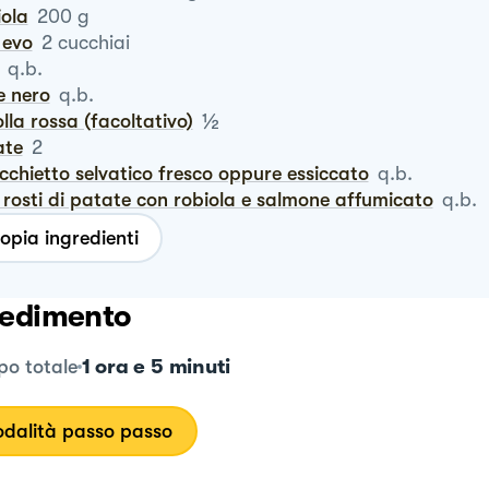
iola
200
g
o evo
2
cucchiai
q.b.
e nero
q.b.
½
polla rossa (facoltativo)
ate
2
occhietto selvatico fresco oppure essiccato
q.b.
ni rosti di patate con robiola e salmone affumicato
q.b.
opia ingredienti
edimento
1 ora e 5 minuti
o totale
dalità passo passo