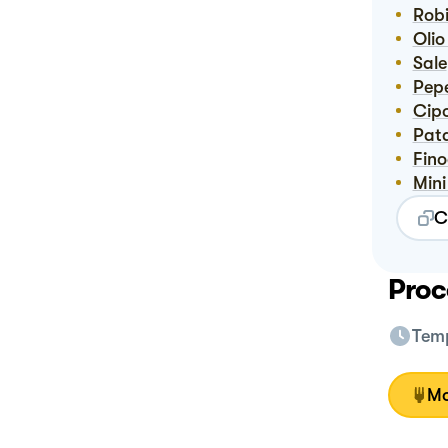
Rob
Oli
Sale
Pep
Ci
Pat
Fin
Mi
C
Proc
Temp
Mo