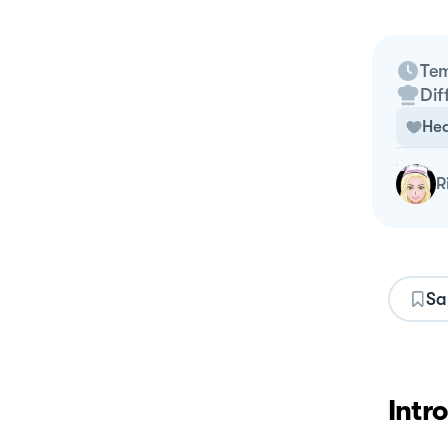
Tem
Dif
Hea
Sa
Intr