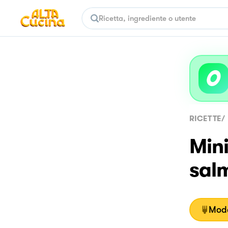
RICETTE
/
Mini
sal
Moda