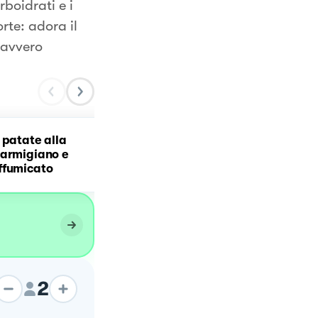
boidrati e i
rte: adora il
davvero
 patate alla
Involtini di salmone
parmigiano e
affumicato gourmet
ffumicato
2