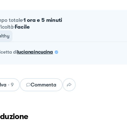
1 ora e 5 minuti
po totale
Facile
ficoltà
lthy
ricetta
di
lucianaincucina
lva
·
9
Commenta
oduzione