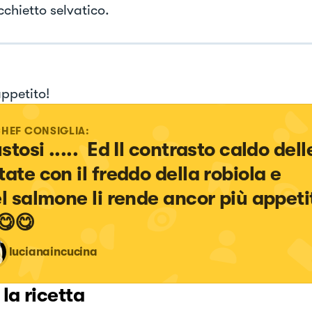
cchietto selvatico.
ppetito!
CHEF CONSIGLIA:
tosi .....  Ed Il contrasto caldo dell
ate con il freddo della robiola e 

😋😋
lucianaincucina
 la ricetta