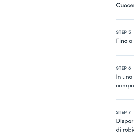
Cuocer
STEP
5
Fino a
STEP
6
In una 
compos
STEP
7
Dispor
di rob