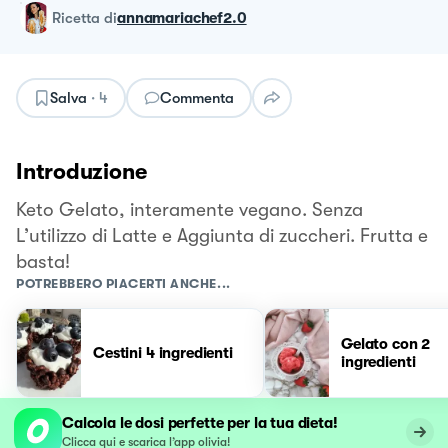
ricetta
di
annamariachef2.0
Salva
·
4
Commenta
Introduzione
Keto Gelato, interamente vegano. Senza
L’utilizzo di Latte e Aggiunta di zuccheri. Frutta e
basta!
POTREBBERO PIACERTI ANCHE...
Gelato con 2
Cestini 4 ingredienti
ingredienti
Calcola le dosi perfette per la tua dieta!
Clicca qui e scarica l’app olivia!