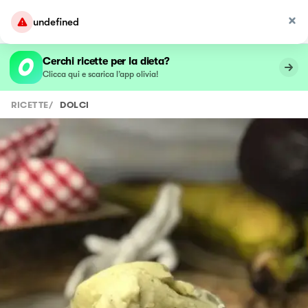
undefined
Cerchi ricette per la dieta?
Clicca qui e scarica l’app olivia!
RICETTE
/
DOLCI