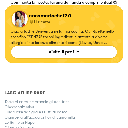
Commenta la ricetta: fai una domanda o complimentati! 😋
annamariachef2.0
11
ricette
Ciao a tutti e Benvenuti nella mia cucina. Qui Ricette nello
specifico “SENZA” troppi ingredienti e attente a diverse
allergie e intolleranze alimentari come (Lievito, Uova,
Glutine, Nichel, Latte e anche diverse preparazioni vegane)
Visita il profilo
Buon Appetito!!
LASCIATI ISPIRARE
Torta di carote e arancia gluten free
Cheesecakemisú
CuorCake Vaniglia e Frutti di Bosco
Ciambella all'acqua ai fior di camomilla
Le Rame di Napoli
Ciambelline rosa