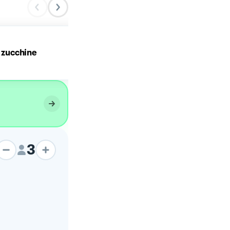
i zucchine
Involtini di pesce
3