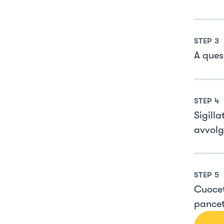
STEP
3
A quest
STEP
4
Sigilla
avvolge
STEP
5
Cuocete
pancet