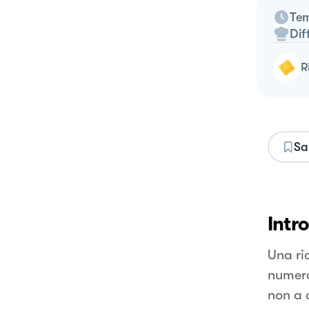
Tem
Dif
Sa
Intr
Una ri
numero
non a 