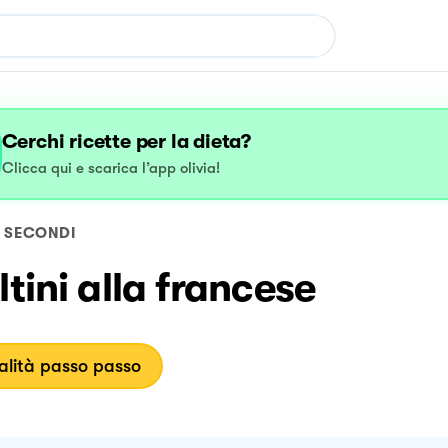
Cerchi ricette per la dieta?
Clicca qui e scarica l’app olivia!
SECONDI
ltini alla francese
lità passo passo