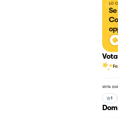
LO 
Se
Co
op
Vota
Fa
VOTA QU
1
Doma