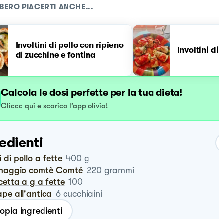
BERO PIACERTI ANCHE...
Involtini di pollo con ripieno
Involtini d
di zucchine e fontina
Calcola le dosi perfette per la tua dieta!
Clicca qui e scarica l’app olivia!
edienti
ti di pollo a fette
400
g
rmaggio comtè Comté
220
grammi
cetta a g a fette
100
ape all'antica
6
cucchiaini
opia ingredienti