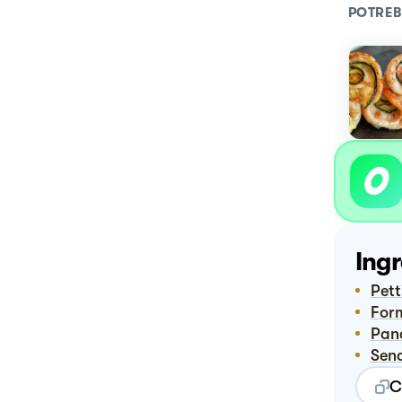
POTREB
Ingr
Pet
Fo
Pan
Sen
C