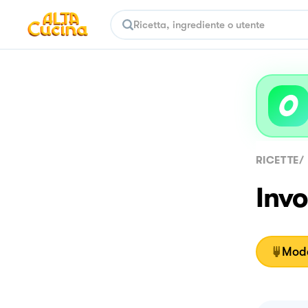
RICETTE
/
Invo
Moda