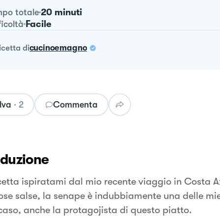
20 minuti
po totale
Facile
ficoltà
ricetta
di
cucinoemagno
lva
·
2
Commenta
oduzione
cetta ispiratami dal mio recente viaggio in Costa Az
se salse, la senape è indubbiamente una delle mie 
caso, anche la protagojista di questo piatto.