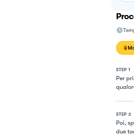
Proc
Temp
Mo
STEP
1
Per pri
qualor
STEP
2
Poi, s
due to