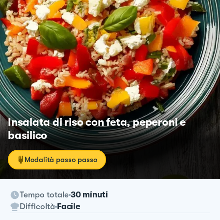
Insalata di riso con feta, peperoni e
basilico
Modalità passo passo
Tempo totale
30 minuti
Difficoltà
Facile