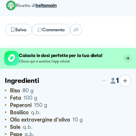
ricetta
di
heltamain
Salva
Commenta
Calcola le dosi perfette per la tua dieta!
Clicca qui e scarica l’app olivia!
1
Ingredienti
Riso
80
g
Feta
100
g
Peperoni
150
g
Basilico
q.b.
Olio extravergine d'oliva
10
g
Sale
q.b.
Pepe
q.b.