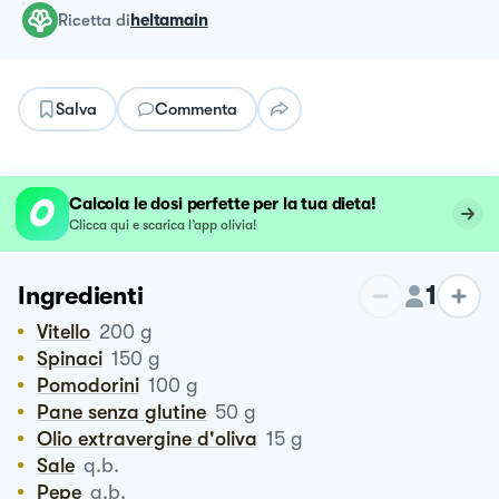
ricetta
di
heltamain
Salva
Commenta
Calcola le dosi perfette per la tua dieta!
Clicca qui e scarica l’app olivia!
1
Ingredienti
Vitello
200
g
Spinaci
150
g
Pomodorini
100
g
Pane senza glutine
50
g
Olio extravergine d'oliva
15
g
Sale
q.b.
Pepe
q.b.