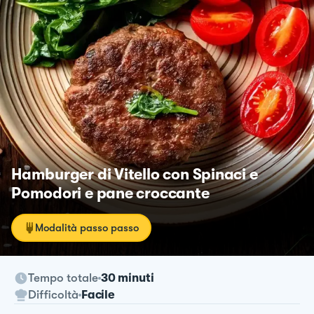
Hamburger di Vitello con Spinaci e
Pomodori e pane croccante
Modalità passo passo
Tempo totale
30 minuti
Difficoltà
Facile