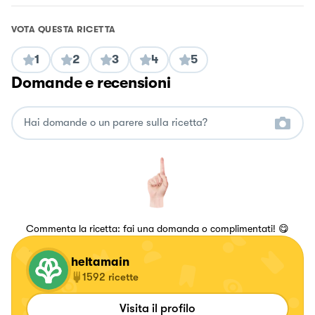
VOTA QUESTA RICETTA
1
2
3
4
5
Domande e recensioni
Commenta la ricetta: fai una domanda o complimentati! 😋
heltamain
1592
ricette
Visita il profilo