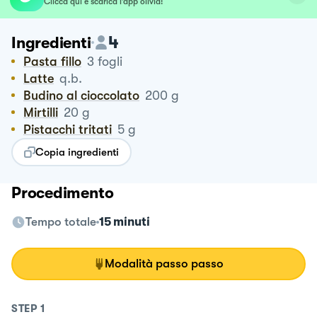
Clicca qui e scarica l’app olivia!
4
Ingredienti
Pasta fillo
3
fogli
Latte
q.b.
Budino al cioccolato
200
g
Mirtilli
20
g
Pistacchi tritati
5
g
Copia ingredienti
Procedimento
Tempo totale
15 minuti
Modalità passo passo
STEP
1