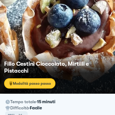
Fillo Cestini Cioccolato, Mirtilli e
Pistacchi
Modalità passo passo
Tempo totale
15 minuti
Difficoltà
Facile