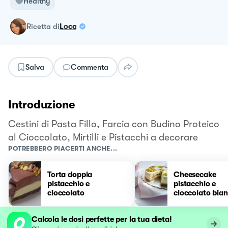
Healthy
ricetta
di
Loca
Salva
Commenta
Introduzione
Cestini di Pasta Fillo, Farcia con Budino Proteico
al Cioccolato, Mirtilli e Pistacchi a decorare
POTREBBERO PIACERTI ANCHE...
Torta doppia
Cheesecake
pistacchio e
pistacchio e
cioccolato
cioccolato bia
Calcola le dosi perfette per la tua dieta!