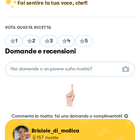
Fai sentire la tua voce, chef!
VOTA QUESTA RICETTA
1
2
3
4
5
Domande e recensioni
Commenta la ricetta: fai una domanda o complimentati! 😋
Briciole_di_mollica
157
ricette