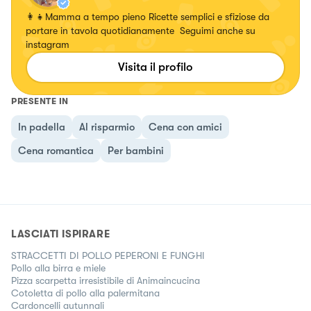
👩‍👧Mamma a tempo pieno Ricette semplici e sfiziose da
portare in tavola quotidianamente Seguimi anche su
instagram
Visita il profilo
PRESENTE IN
In padella
Al risparmio
Cena con amici
Cena romantica
Per bambini
LASCIATI ISPIRARE
STRACCETTI DI POLLO PEPERONI E FUNGHI
Pollo alla birra e miele
Pizza scarpetta irresistibile di Animaincucina
Cotoletta di pollo alla palermitana
Cardoncelli autunnali