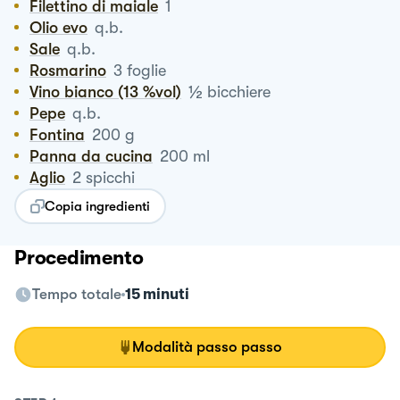
Filettino di maiale
1
Olio evo
q.b.
Sale
q.b.
Rosmarino
3
foglie
½
Vino bianco (13 %vol)
bicchiere
Pepe
q.b.
Fontina
200
g
Panna da cucina
200
ml
Aglio
2
spicchi
Copia ingredienti
Procedimento
Tempo totale
15 minuti
Modalità passo passo