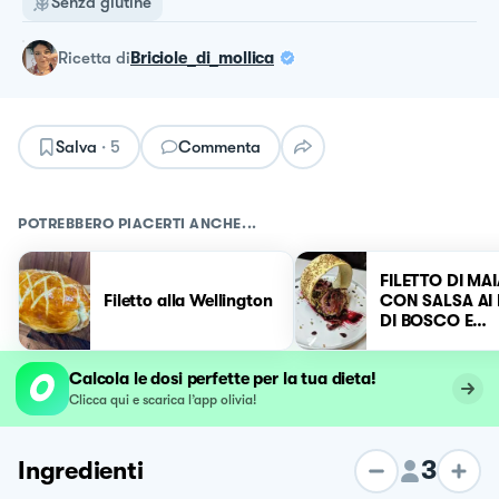
Senza glutine
ricetta
di
Briciole_di_mollica
Salva
·
5
Commenta
POTREBBERO PIACERTI ANCHE...
FILETTO DI MA
Filetto alla Wellington
CON SALSA AI 
DI BOSCO E
CIPOLLOTTI
CARAMELLATI
Calcola le dosi perfette per la tua dieta!
Clicca qui e scarica l’app olivia!
3
Ingredienti