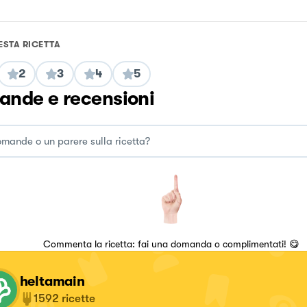
ESTA RICETTA
2
3
4
5
nde e recensioni
Commenta la ricetta: fai una domanda o complimentati! 😋
heltamain
1592
ricette