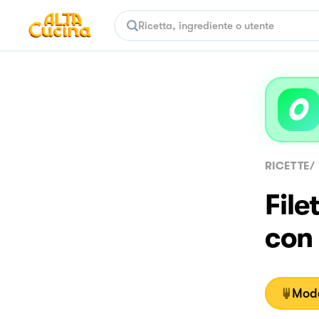
RICETTE
/
File
con
Moda