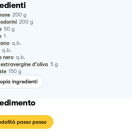
edienti
mone
200
g
odorini
200
g
e
50
g
o
1
igano
q.b.
q.b.
e nero
q.b.
io extravergine d'oliva
5
g
ate
150
g
opia ingredienti
edimento
dalità passo passo