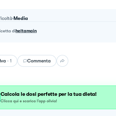
Media
ficoltà
ricetta
di
heltamain
lva
·
1
Commenta
Calcola le dosi perfette per la tua dieta!
Clicca qui e scarica l’app olivia!