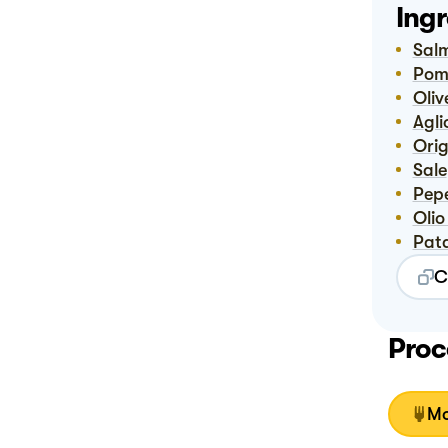
Ingr
Sal
Pom
Oliv
Agli
Or
Sale
Pep
Ol
Pat
C
Proc
Mo