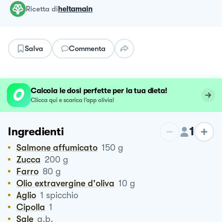
ricetta
di
heltamain
Salva
Commenta
Calcola le dosi perfette per la tua dieta!
Clicca qui e scarica l’app olivia!
1
Ingredienti
Salmone affumicato
150
g
Zucca
200
g
Farro
80
g
Olio extravergine d'oliva
10
g
Aglio
1
spicchio
Cipolla
1
Sale
q.b.