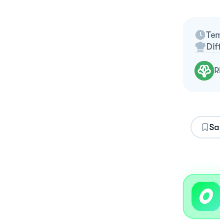
Tem
Dif
Sa