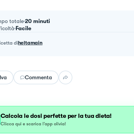
20 minuti
po totale
Facile
ficoltà
ricetta
di
heltamain
lva
Commenta
Calcola le dosi perfette per la tua dieta!
Clicca qui e scarica l’app olivia!