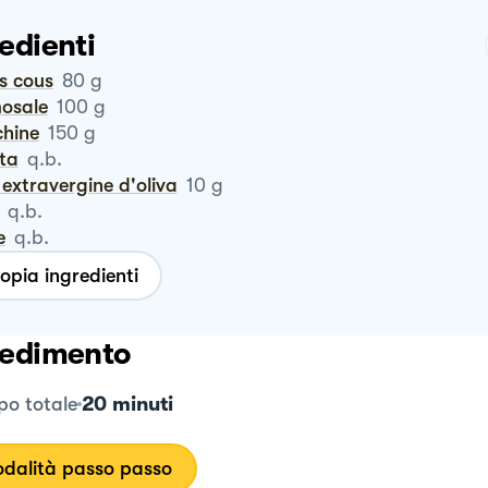
edienti
us cous
80
g
mosale
100
g
chine
150
g
nta
q.b.
io extravergine d'oliva
10
g
q.b.
e
q.b.
opia ingredienti
edimento
20 minuti
o totale
dalità passo passo