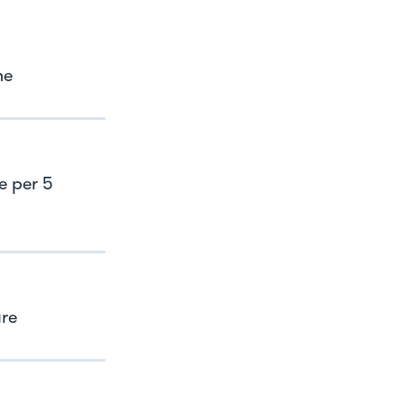
ne
e per 5
are