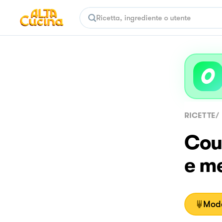
RICETTE
/
Cou
e m
Moda