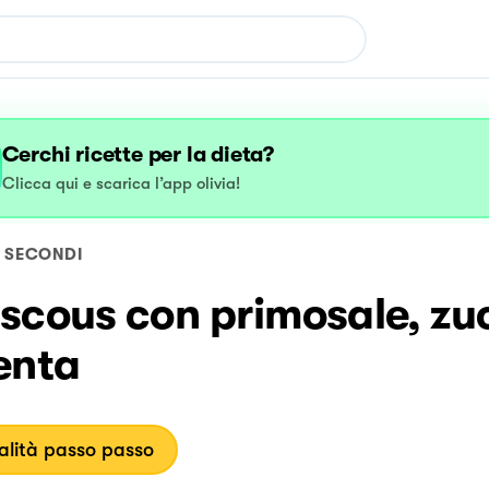
Cerchi ricette per la dieta?
Clicca qui e scarica l’app olivia!
SECONDI
scous con primosale, zu
enta
lità passo passo