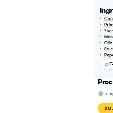
Ingr
Co
Pri
Zuc
Me
Ol
Sale
Pep
C
Proc
Temp
Mo