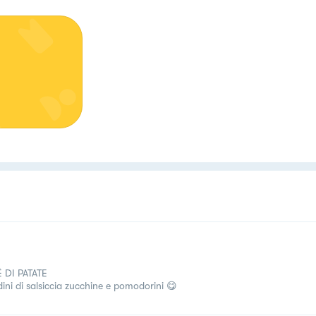
 DI PATATE
dini di salsiccia zucchine e pomodorini 😋