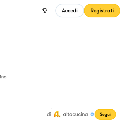
Accedi
Registrati
nino
di
altacucina
Segui