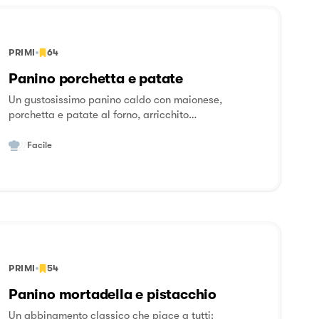
PRIMI
64
Panino porchetta e patate
Un gustosissimo panino caldo con maionese,
porchetta e patate al forno, arricchito
dall'inconfondibile gusto di Galbanino.
Facile
PRIMI
54
Panino mortadella e pistacchio
Un abbinamento classico che piace a tutti: