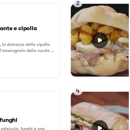
2
ante e cipolla
 la dolcezza della cipolla
l'amarognolo della rucola e
, il tutto arricchito
 di Galbanino.
4
 funghi
 salsiccia, funghi e una