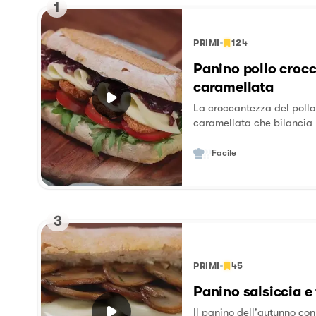
1
PRIMI
124
Panino pollo crocc
caramellata
La croccantezza del pollo,
caramellata che bilancia 
la freschezza del pomodoro
dall'inconfondibile gusto
Facile
3
PRIMI
45
Panino salsiccia e
Il panino dell'autunno con