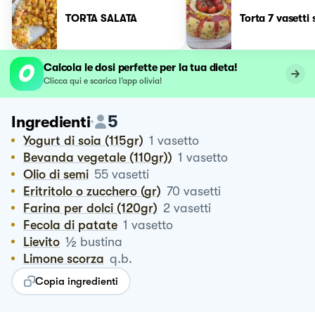
TORTA SALATA
Torta 7 vasetti 
Calcola le dosi perfette per la tua dieta!
Clicca qui e scarica l’app olivia!
5
Ingredienti
Yogurt di soia (115gr)
1
vasetto
Bevanda vegetale (110gr))
1
vasetto
Olio di semi
55
vasetti
Eritritolo o zucchero (gr)
70
vasetti
Farina per dolci (120gr)
2
vasetti
Fecola di patate
1
vasetto
½
Lievito
bustina
Limone scorza
q.b.
Copia ingredienti