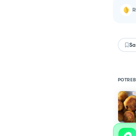
Sa
POTREB