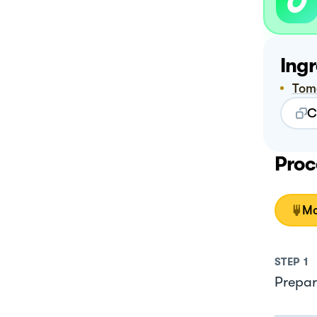
Ingr
To
C
Proc
Mo
STEP
1
Prepara