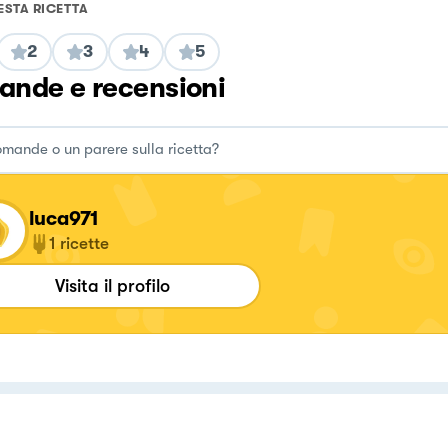
ESTA RICETTA
2
3
4
5
nde e recensioni
luca971
1
ricette
Visita il profilo