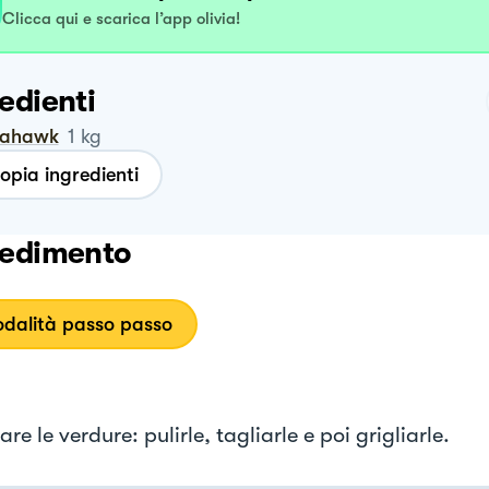
Clicca qui e scarica l’app olivia!
edienti
mahawk
1
kg
opia ingredienti
edimento
dalità passo passo
re le verdure: pulirle, tagliarle e poi grigliarle.