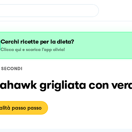
Cerchi ricette per la dieta?
Clicca qui e scarica l’app olivia!
SECONDI
ahawk grigliata con ver
lità passo passo