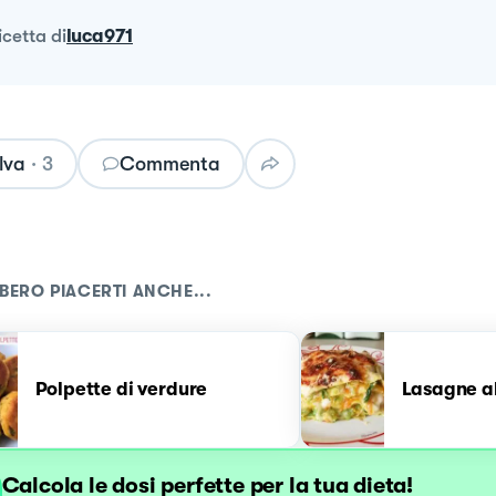
ricetta
di
luca971
lva
·
3
Commenta
BERO PIACERTI ANCHE...
Polpette di verdure
Lasagne al
Calcola le dosi perfette per la tua dieta!