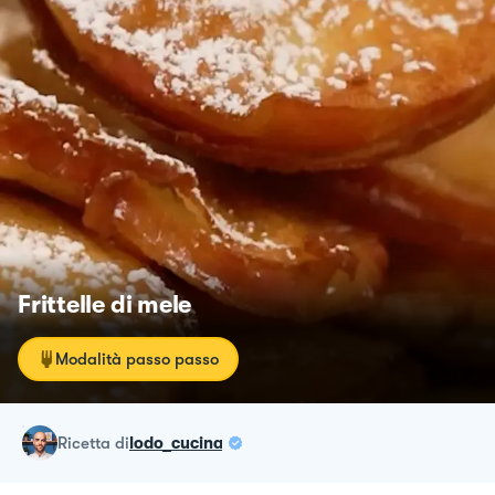
Frittelle di mele
Modalità passo passo
ricetta
di
lodo_cucina