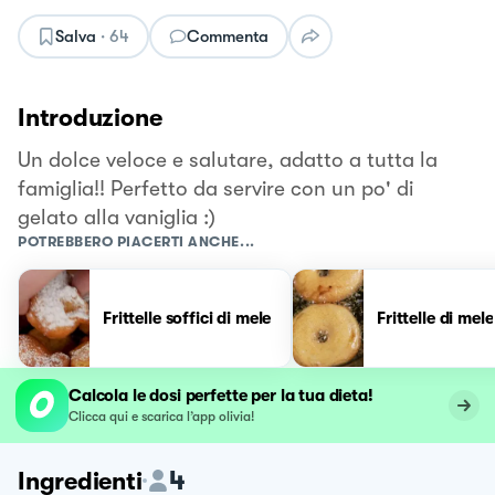
Salva
·
64
Commenta
Introduzione
Un dolce veloce e salutare, adatto a tutta la
famiglia!! Perfetto da servire con un po' di
gelato alla vaniglia :)
POTREBBERO PIACERTI ANCHE...
Frittelle soffici di mele
Frittelle di mele
Calcola le dosi perfette per la tua dieta!
Clicca qui e scarica l’app olivia!
4
Ingredienti