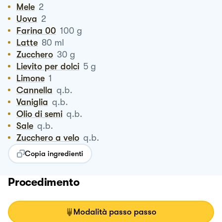
Mele
2
Uova
2
Farina 00
100
g
Latte
80
ml
Zucchero
30
g
Lievito per dolci
5
g
Limone
1
Cannella
q.b.
Vaniglia
q.b.
Olio di semi
q.b.
Sale
q.b.
Zucchero a velo
q.b.
Copia ingredienti
Procedimento
Modalità passo passo