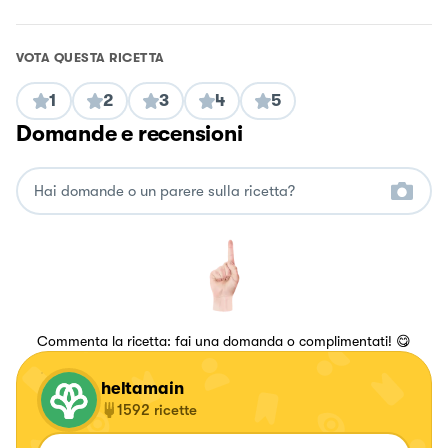
VOTA QUESTA RICETTA
1
2
3
4
5
Domande e recensioni
Commenta la ricetta: fai una domanda o complimentati! 😋
heltamain
1592
ricette