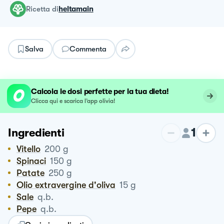
ricetta
di
heltamain
Salva
Commenta
Calcola le dosi perfette per la tua dieta!
Clicca qui e scarica l’app olivia!
1
Ingredienti
Vitello
200
g
Spinaci
150
g
Patate
250
g
Olio extravergine d'oliva
15
g
Sale
q.b.
Pepe
q.b.