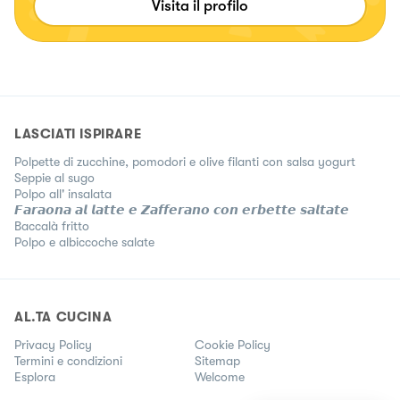
Visita il profilo
LASCIATI ISPIRARE
Polpette di zucchine, pomodori e olive filanti con salsa yogurt
Seppie al sugo
Polpo all' insalata
𝙁𝙖𝙧𝙖𝙤𝙣𝙖 𝙖𝙡 𝙡𝙖𝙩𝙩𝙚 𝙚 𝙕𝙖𝙛𝙛𝙚𝙧𝙖𝙣𝙤 𝙘𝙤𝙣 𝙚𝙧𝙗𝙚𝙩𝙩𝙚 𝙨𝙖𝙡𝙩𝙖𝙩𝙚
Baccalà fritto
Polpo e albiccoche salate
AL.TA CUCINA
Privacy Policy
Cookie Policy
Termini e condizioni
Sitemap
Esplora
Welcome