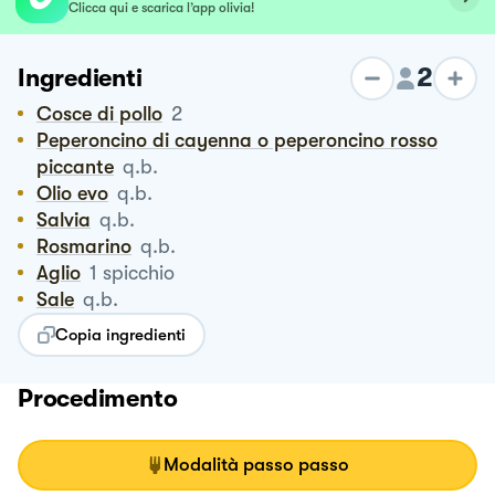
Clicca qui e scarica l’app olivia!
2
Ingredienti
Cosce di pollo
2
Peperoncino di cayenna o peperoncino rosso
piccante
q.b.
Olio evo
q.b.
Salvia
q.b.
Rosmarino
q.b.
Aglio
1
spicchio
Sale
q.b.
Copia ingredienti
Procedimento
Modalità passo passo