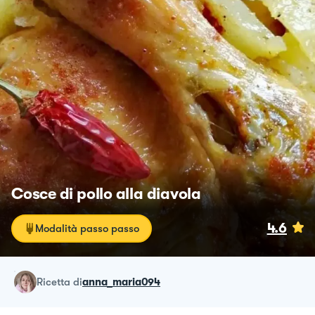
Cosce di pollo alla diavola
4.6
Modalità passo passo
ricetta
di
anna_maria094