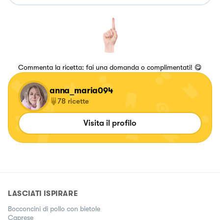
Commenta la ricetta: fai una domanda o complimentati! 😋
anna_maria094
78
ricette
Visita il profilo
LASCIATI ISPIRARE
Bocconcini di pollo con bietole
Caprese