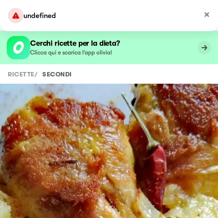
undefined
Cerchi ricette per la dieta?
Clicca qui e scarica l’app olivia!
RICETTE
/
SECONDI