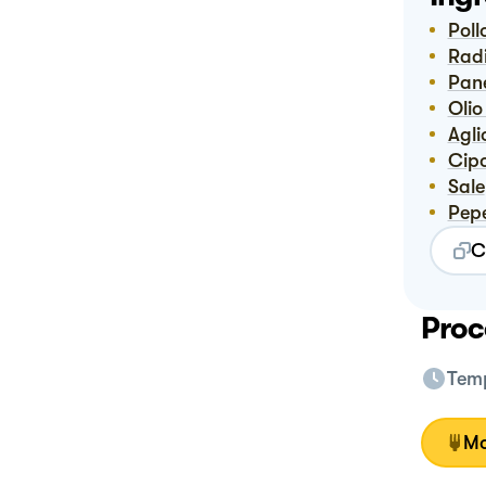
Poll
Rad
Pan
Ol
Agli
Cip
Sale
Pep
C
Proc
Temp
Mo