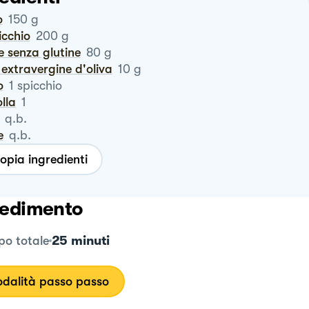
o
150
g
icchio
200
g
e senza glutine
80
g
io extravergine d'oliva
10
g
o
1
spicchio
olla
1
q.b.
e
q.b.
opia ingredienti
edimento
25 minuti
o totale
dalità passo passo