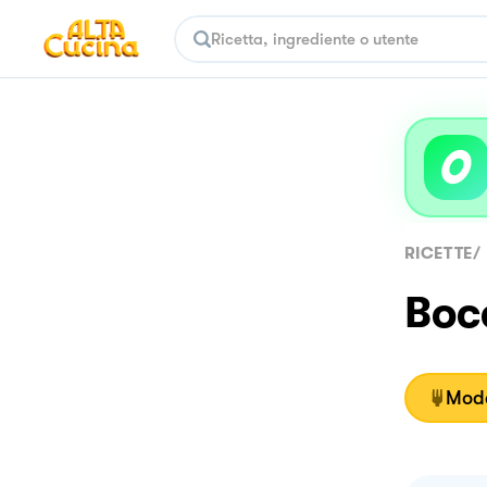
RICETTE
/
Bocc
Moda