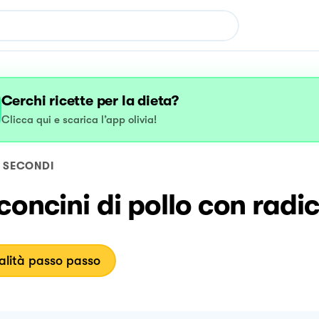
Cerchi ricette per la dieta?
Clicca qui e scarica l’app olivia!
SECONDI
oncini di pollo con radi
lità passo passo