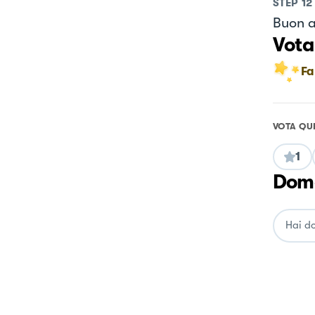
STEP
12
Buon a
Vota
Fa
VOTA QU
1
Doma