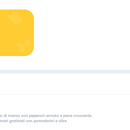
tto di manzo con peperoni arrosto e pane croccante
mari gratinati con pomodorini e olive