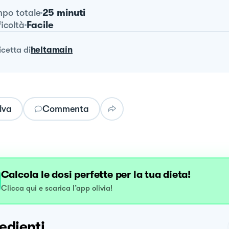
25 minuti
po totale
Facile
ficoltà
ricetta
di
heltamain
lva
Commenta
Calcola le dosi perfette per la tua dieta!
Clicca qui e scarica l’app olivia!
edienti