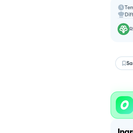
Tem
Dif
Sa
Ingr