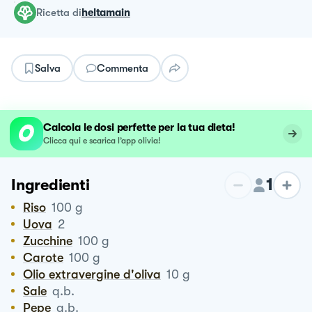
ricetta
di
heltamain
Salva
Commenta
Calcola le dosi perfette per la tua dieta!
Clicca qui e scarica l’app olivia!
1
Ingredienti
Riso
100
g
Uova
2
Zucchine
100
g
Carote
100
g
Olio extravergine d'oliva
10
g
Sale
q.b.
Pepe
q.b.