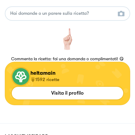
Commenta la ricetta: fai una domanda o complimentati! 😋
heltamain
1592
ricette
Visita il profilo