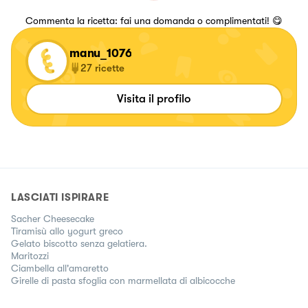
Commenta la ricetta: fai una domanda o complimentati! 😋
manu_1076
27
ricette
Visita il profilo
LASCIATI ISPIRARE
Sacher Cheesecake
Tiramisù allo yogurt greco
Gelato biscotto senza gelatiera.
Maritozzi
Ciambella all'amaretto
Girelle di pasta sfoglia con marmellata di albicocche