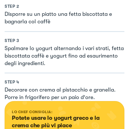
STEP
2
Disporre su un piatto una fetta biscottata e
bagnarla col caffè
STEP
3
Spalmare lo yogurt alternando i vari strati, fetta
biscottata caffè e yogurt fino ad esaurimento
degli ingredienti.
STEP
4
Decorare con crema al pistacchio e granella.
Porre in frigorifero per un paio d'ore.
LO CHEF CONSIGLIA:
Potete usare lo yogurt greco e la 
crema che più vi piace