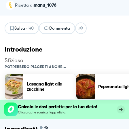
ricetta
di
manu_1076
Salva
·
40
Commenta
Introduzione
Sfizioso
POTREBBERO PIACERTI ANCHE...
Lasagna light alle
Peperonata lig
zucchine
Calcola le dosi perfette per la tua dieta!
Clicca qui e scarica l’app olivia!
3