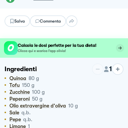
Salva
Commenta
Calcola le dosi perfette per la tua dieta!
Clicca qui e scarica l’app olivia!
1
Ingredienti
Quinoa
80
g
Tofu
150
g
Zucchine
100
g
Peperoni
50
g
Olio extravergine d'oliva
10
g
Sale
q.b.
Pepe
q.b.
Limone
1