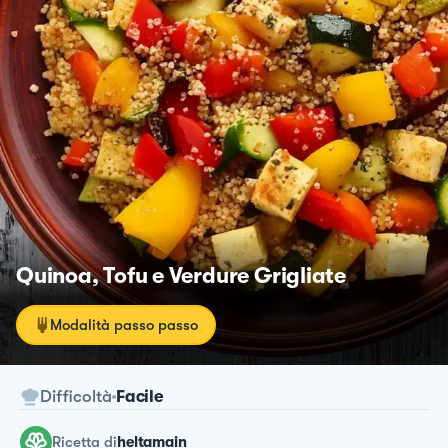
Quinoa, Tofu e Verdure Grigliate
Modalità passo passo
Difficoltà
Facile
ricetta
di
heltamain