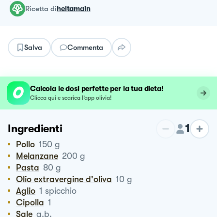
ricetta
di
heltamain
Salva
Commenta
Calcola le dosi perfette per la tua dieta!
Clicca qui e scarica l’app olivia!
1
Ingredienti
Pollo
150
g
Melanzane
200
g
Pasta
80
g
Olio extravergine d'oliva
10
g
Aglio
1
spicchio
Cipolla
1
Sale
q.b.