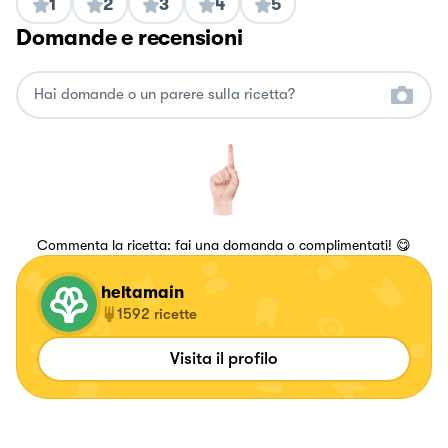
1
2
3
4
5
Domande e recensioni
Commenta la ricetta: fai una domanda o complimentati! 😋
heltamain
1592
ricette
Visita il profilo