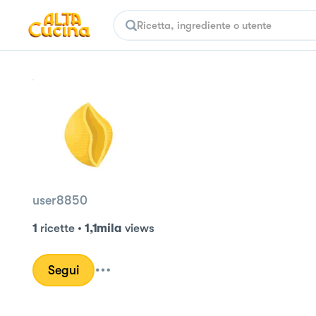
user8850
1
ricette
•
1,1mila
views
Segui