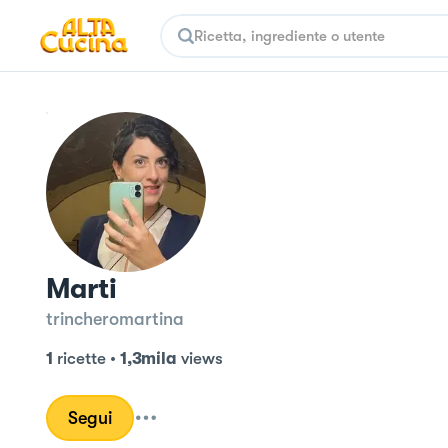
Marti
trincheromartina
1
ricette
•
1,3mila
views
Segui