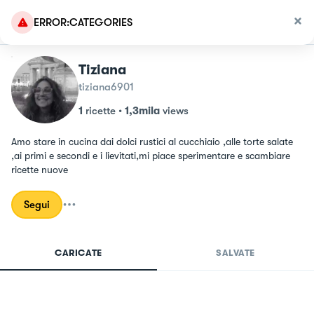
ERROR:CATEGORIES
Tiziana
tiziana6901
1
ricette
•
1,3mila
views
Amo stare in cucina dai dolci rustici al cucchiaio ,alle torte salate 
,ai primi e secondi e i lievitati,mi piace sperimentare e scambiare 
ricette nuove
Segui
CARICATE
SALVATE