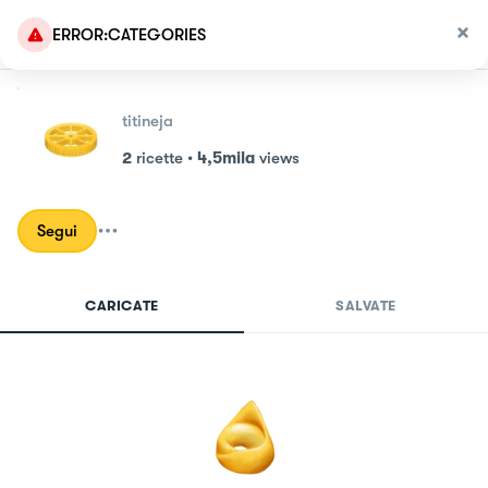
ERROR:CATEGORIES
titineja
2
ricette
•
4,5mila
views
Segui
CARICATE
SALVATE