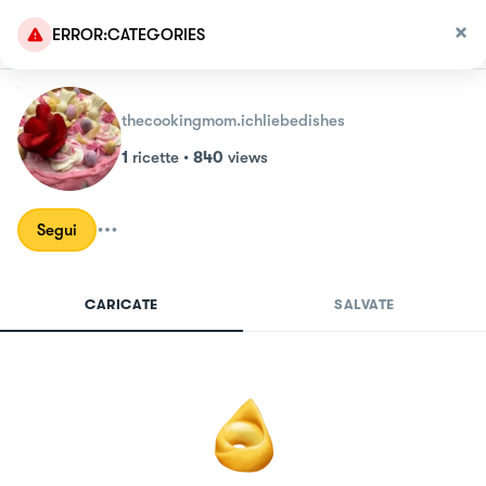
ERROR:CATEGORIES
thecookingmom.ichliebedishes
1
ricette
•
840
views
Segui
CARICATE
SALVATE