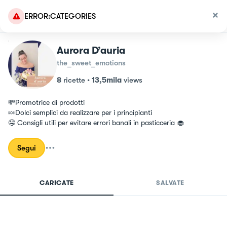
ERROR:CATEGORIES
Aurora D’auria
the_sweet_emotions
8
ricette
•
13,5mila
views
💸Promotrice di prodotti

🍬Dolci semplici da realizzare per i principianti 

🤤 Consigli utili per evitare errori banali in pasticceria 🧁
Segui
CARICATE
SALVATE