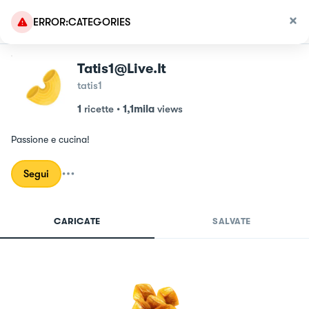
ERROR:CATEGORIES
Tatis1@live.it
tatis1
1
ricette
•
1,1mila
views
Passione e cucina!
Segui
CARICATE
SALVATE