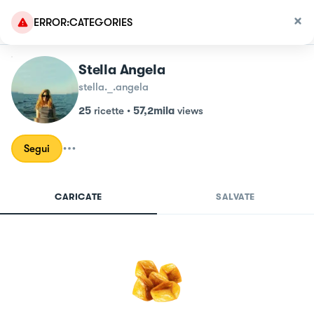
ERROR:CATEGORIES
Stella Angela
stella._.angela
25
ricette
•
57,2mila
views
Segui
CARICATE
SALVATE