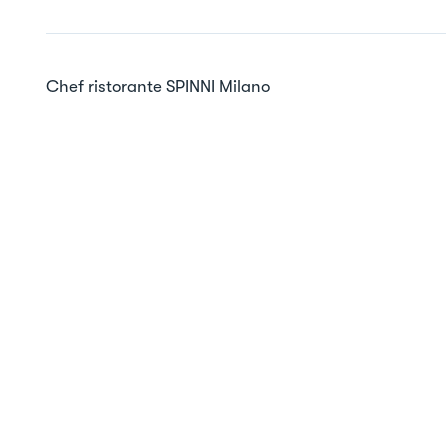
Chef ristorante SPINNI Milano