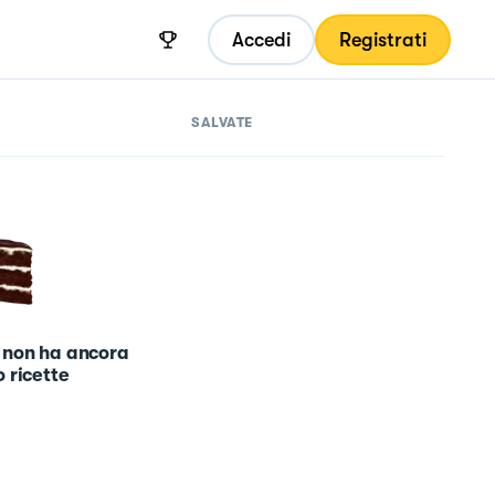
Accedi
Registrati
SALVATE
 non ha ancora
 ricette