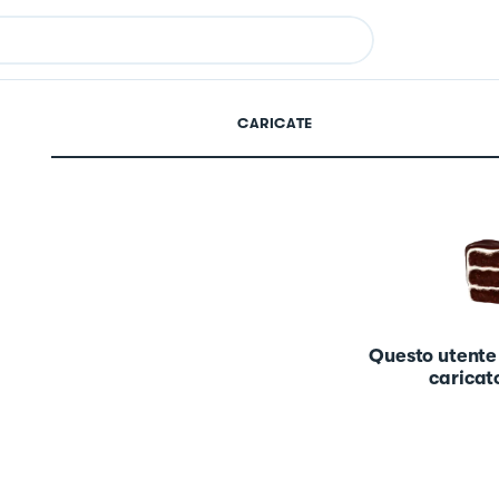
CARICATE
Questo utente
caricato