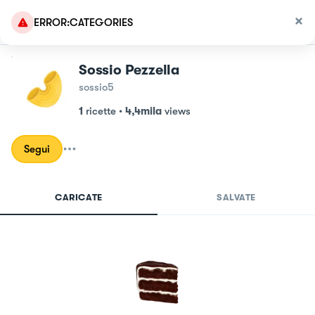
ERROR:CATEGORIES
Sossio Pezzella
sossio5
1
ricette
•
4,4mila
views
Segui
CARICATE
SALVATE