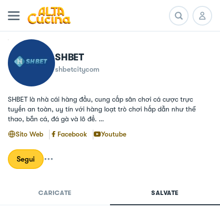
SHBET
shbetcitycom
SHBET là nhà cái hàng đầu, cung cấp sân chơi cá cược trực 
tuyến an toàn, uy tín với hàng loạt trò chơi hấp dẫn như thể 
thao, bắn cá, đá gà và lô đề. 

Với hệ thống bảo mật tiên tiến, giao diện thân thiện cùng nhiều 
Sito Web
Facebook
Youtube
ưu đãi khủng, SHBET mang đến trải nghiệm cá cược chuyên 
nghiệp, minh bạch. Hỗ trợ 24/7, nạp rút nhanh chóng, đảm bảo 
quyền lợi người chơi. 

Segui
Địa chỉ: 23 P. Lý Thường Kiệt, Phan Chu Trinh, Hoàn Kiếm, Hà 
Nội, Vietnam

Phone: 0566.54.7979

CARICATE
SALVATE
Website: https://shbetcity.com/