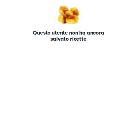
Questo utente non ha ancora
salvato ricette