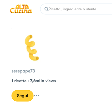
serepape73
1
ricette
•
7,6mila
views
Segui