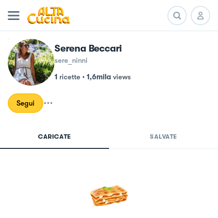
Serena Beccari
sere_ninni
1
ricette
•
1,6mila
views
Segui
CARICATE
SALVATE