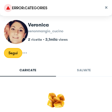
ERROR:CATEGORIES
Veronica
senonmangio_cucino
2
ricette
•
3,1mila
views
Segui
CARICATE
SALVATE