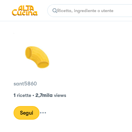
sant5860
1
ricette
•
2,7mila
views
Segui