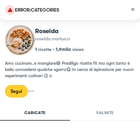
ERROR:CATEGORIES
Roselda
roselda.martucci
1
ricette
•
1,9mila
views
Amo cucinare..e mangiare😅 Prediligo ricette fit ma ogni tanto è 
bello concedersi qualche sgarro😋 In cerca di ispirazione per nuovi 
esperimenti culinari 😉☺️
Segui
CARICATE
SALVATE