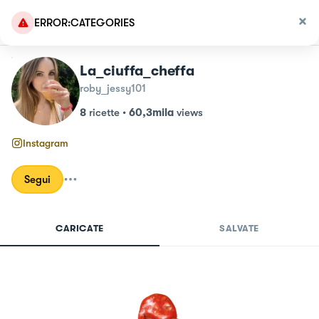
ERROR:CATEGORIES
La_ciuffa_cheffa
roby_jessy101
8
ricette
•
60,3mila
views
Instagram
Segui
CARICATE
SALVATE