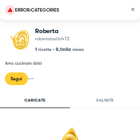
ERROR:CATEGORIES
Roberta
robertalosito472
1
ricette
•
8,1mila
views
Amo cucinare dolci
Segui
CARICATE
SALVATE