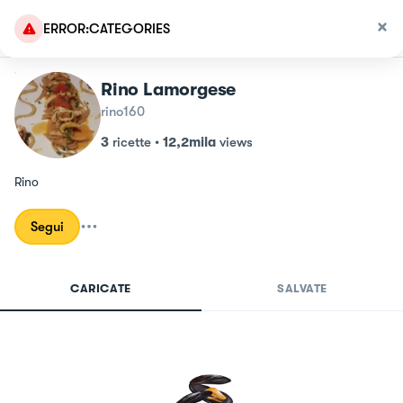
ERROR:CATEGORIES
Rino Lamorgese
rino160
3
ricette
•
12,2mila
views
Rino
Segui
CARICATE
SALVATE